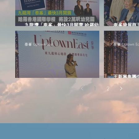
九龍灣「泰峯」最快3月開賣 哈羅幼兒園
泰峯發展商王
基座設校
億元統一啟
泰峯 Uptown East
泰峯 Uptown Ea
王新興集團
泰峯將設4伙示範單位 預計新春後推盤
807伙、開
1
2