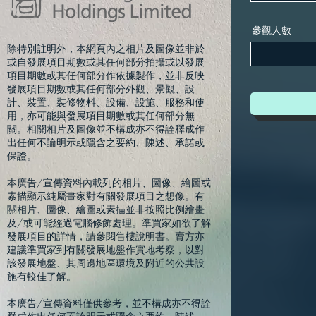
參觀人數
除特別註明外，本網頁內之相片及圖像並非於
或自發展項目期數或其任何部分拍攝或以發展
項目期數或其任何部分作依據製作，並非反映
發展項目期數或其任何部分外觀、景觀、設
計、裝置、裝修物料、設備、設施、服務和使
用，亦可能與發展項目期數或其任何部分無
關。相關相片及圖像並不構成亦不得詮釋成作
出任何不論明示或隱含之要約、陳述、承諾或
保證。
本廣告/宣傳資料內載列的相片、圖像、繪圖或
素描顯示純屬畫家對有關發展項目之想像。有
關相片、圖像、繪圖或素描並非按照比例繪畫
及/或可能經過電腦修飾處理。準買家如欲了解
發展項目的詳情，請參閱售樓說明書。賣方亦
建議準買家到有關發展地盤作實地考察，以對
該發展地盤、其周邊地區環境及附近的公共設
施有較佳了解。
本廣告/宣傳資料僅供參考，並不構成亦不得詮