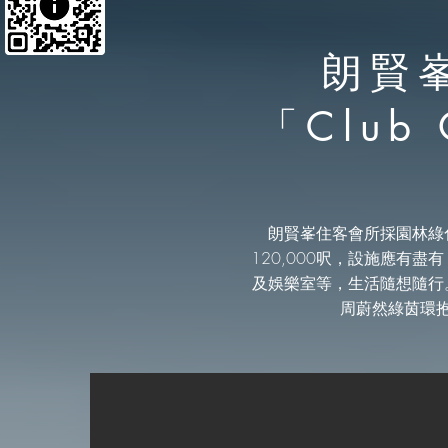
朗賢
「Club 
朗賢峯住客會所採
園林綠
120,000呎
，
設施應有盡有
及娛樂室等，
生活隨想隨行
周蔚然綠茵環