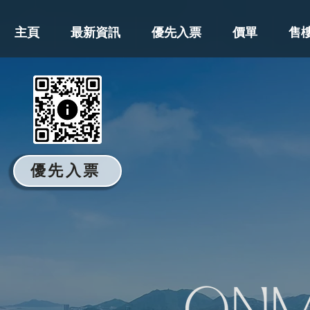
主頁
最新資訊
優先入票
價單
售
優先入票