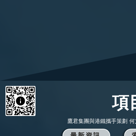
項
鷹君集團與港鐵攜手策劃 何
最新資訊