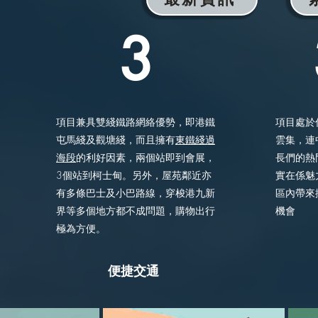
3
項目兼具雙綫鐵路網絡優勢，即港鐵
項目處於
屯馬綫及觀塘綫，而且擁有
東鐵綫過
雲集，連
海段
的利好因素，兩個站即到會展，
長們的熱
3個站到柯士甸。另外，屋苑鄰近亦
實在係魅
有多條巴士及小巴路線，穿梭港九新
區內帶來
界等多個地方都不成問題，購物出行
機會
極為方便。
便捷交通 