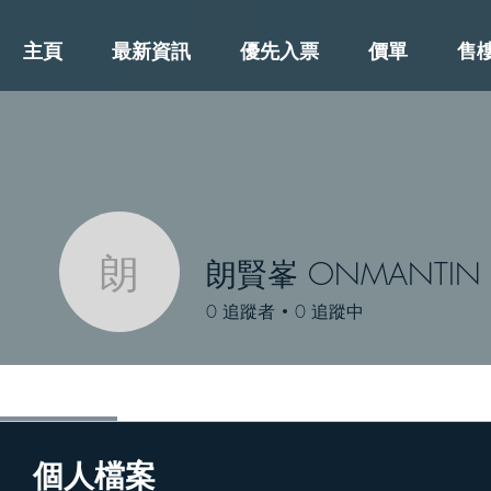
主頁
最新資訊
優先入票
價單
售
朗賢峯 ONMANTIN
朗賢峯 ONMANTIN
0
追蹤者
0
追蹤中
Profile
個人檔案