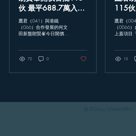
伙 最平688.7萬入場
115
折實均價1.99萬 重
元、平
鷹君（041）與港鐵
鷹君（00
返同區8年前
25%
（066）合作發展的何文
（0066
田新盤朗賢峯今日開價，
上蓋項目
首批115伙，折實平均呎
ONMANT
價19,998元，比較1年前
日（17日
同樣位於何文田站上蓋的
單。首批提
瑜一平25％。入場費
72
0
型涵蓋一
15
668.7萬元為一房單位，
均呎價19
實用面積388平方呎，折
一房折實價
實呎價17,750元。鷹君地
起。 是次朗賢峯IIB期首批
產代理銷售及市務總經理
115伙，折
梁淑儀表示，是次開價
元，
© 2024 by ONMANTIN