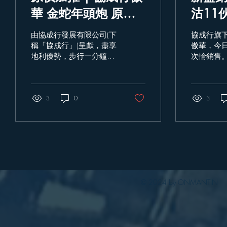
華 金蛇年頭炮 原價
沽11
加推價單 2月9日公
套現2
由協成行發展有限公司(下
協成行旗
開發售
稱「協成行」)呈獻，盡享
傲華，今日
地利優勢，步行一分鐘內
次輪銷售
速達港鐵筲箕灣站的全新
售主管張
現樓精品發展項目「ORIA
開售前半
傲華」，開售不足一個月
隊輪候，
已火速售出68個單位，銷
3
0
項目即日售
3
售成績斐然。今同步上載
連同上周
第三輪銷售安排及第4號
五天內共沽
價單，原價加推16個單
2.5億元
位，將於2月9日以先到先
投資者各
得方式發售。項目設計理
念強
© 2024 by ONMANTIN