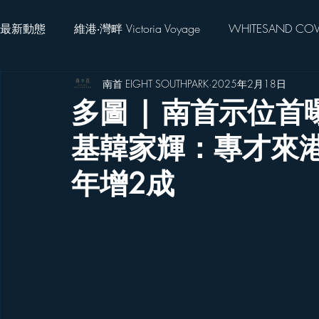
最新動態
維港‧灣畔 Victoria Voyage
WHITESAND CO
南首 EIGHT SOUTHPARK
2025年2月18日
朗賢峯 ONMANTIN
天璽．海 Cullinan Harbour
多圖 | 南首示位首
基韓家輝：專才來港
泰峯 Uptown East
喜 · 揚 J Loft
Elize Park
瓏碧
年增2成
Yoho West
星凱‧堤岸 The Arles
親海駅 The Coastl